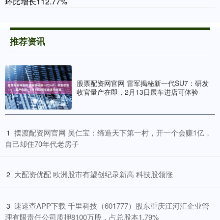
环比增长112.77%
推荐资讯
股票配资网官网 雷军揭秘新一代SU7：研发
收官量产在即，2月13日展车进店可体验
​摆渡配资网官网 吴仁宝：缔造天下第一村，开一个会赚1亿，
1
自己却住70年代老房子
​大配资优配 欧洲股市有望创纪录新高 科技股领涨
2
​速速查APP下载 千里科技（601777）股东重庆江河汇企业管
3
理有限责任公司质押8100万股，占总股本1.79%