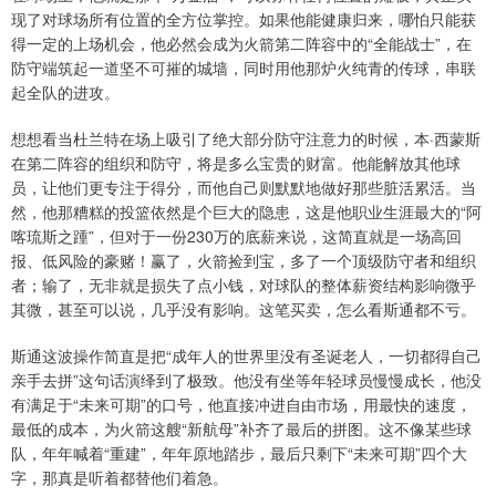
现了对球场所有位置的全方位掌控。如果他能健康归来，哪怕只能获
得一定的上场机会，他必然会成为火箭第二阵容中的“全能战士”，在
防守端筑起一道坚不可摧的城墙，同时用他那炉火纯青的传球，串联
起全队的进攻。
想想看当杜兰特在场上吸引了绝大部分防守注意力的时候，本·西蒙斯
在第二阵容的组织和防守，将是多么宝贵的财富。他能解放其他球
员，让他们更专注于得分，而他自己则默默地做好那些脏活累活。当
然，他那糟糕的投篮依然是个巨大的隐患，这是他职业生涯最大的“阿
喀琉斯之踵”，但对于一份230万的底薪来说，这简直就是一场高回
报、低风险的豪赌！赢了，火箭捡到宝，多了一个顶级防守者和组织
者；输了，无非就是损失了点小钱，对球队的整体薪资结构影响微乎
其微，甚至可以说，几乎没有影响。这笔买卖，怎么看斯通都不亏。
斯通这波操作简直是把“成年人的世界里没有圣诞老人，一切都得自己
亲手去拼”这句话演绎到了极致。他没有坐等年轻球员慢慢成长，他没
有满足于“未来可期”的口号，他直接冲进自由市场，用最快的速度，
最低的成本，为火箭这艘“新航母”补齐了最后的拼图。这不像某些球
队，年年喊着“重建”，年年原地踏步，最后只剩下“未来可期”四个大
字，那真是听着都替他们着急。