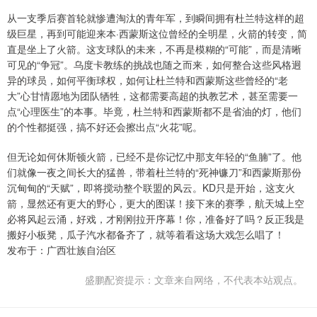
从一支季后赛首轮就惨遭淘汰的青年军，到瞬间拥有杜兰特这样的超
级巨星，再到可能迎来本·西蒙斯这位曾经的全明星，火箭的转变，简
直是坐上了火箭。这支球队的未来，不再是模糊的“可能”，而是清晰
可见的“争冠”。乌度卡教练的挑战也随之而来，如何整合这些风格迥
异的球员，如何平衡球权，如何让杜兰特和西蒙斯这些曾经的“老
大”心甘情愿地为团队牺牲，这都需要高超的执教艺术，甚至需要一
点“心理医生”的本事。毕竟，杜兰特和西蒙斯都不是省油的灯，他们
的个性都挺强，搞不好还会擦出点“火花”呢。
但无论如何休斯顿火箭，已经不是你记忆中那支年轻的“鱼腩”了。他
们就像一夜之间长大的猛兽，带着杜兰特的“死神镰刀”和西蒙斯那份
沉甸甸的“天赋”，即将搅动整个联盟的风云。KD只是开始，这支火
箭，显然还有更大的野心，更大的图谋！接下来的赛季，航天城上空
必将风起云涌，好戏，才刚刚拉开序幕！你，准备好了吗？反正我是
搬好小板凳，瓜子汽水都备齐了，就等着看这场大戏怎么唱了！
发布于：广西壮族自治区
盛鹏配资提示：文章来自网络，不代表本站观点。