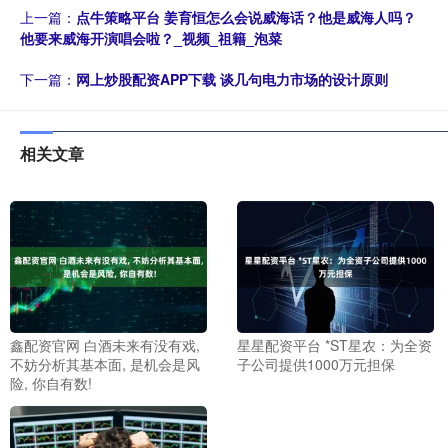
上一篇：
点牛策略平台 姜育恒怎么会说威海话？他是威海人吗？
他要来威海开演唱会啦？_视频_祖籍_泡菜
下一篇：
网上炒股配资APP下载 谈几句电力市场的设计原则
相关文章
鑫配资官网 白酒未来有没有戏,
星星配资平台 *ST星农：为全资
不妨分析其基本面, 是机会是风
子公司提供1000万元担保
险, 你自有数!