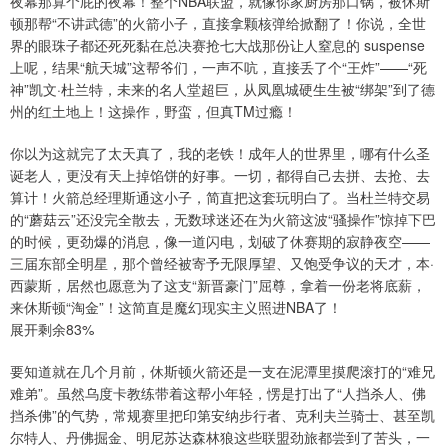
夜幕那算个屁的夜幕！整个NBA联盟，就像你家厨房那口锅，被休斯
顿那帮“不讲武德”的火箭小子，直接拿颗核弹给掀翻了！你说，全世
界的眼珠子都还死死黏在总决赛抢七大战那份让人窒息的 suspense
上呢，结果“航天城”这帮爷们，一声不吭，直接丢了个“王炸”——“死
神”凯文·杜兰特，未来的名人堂超巨，从凤凰城硬生生被“绑架”到了德
州的红土地上！这操作，野蛮，但真TM过瘾！
你以为这就完了太天真了，我的老铁！成年人的世界里，哪有什么圣
诞老人，更没有天上掉馅饼的好事。一切，都得自己去拼、去抢、去
算计！火箭总经理斯通这小子，简直把这套玩明白了。当杜兰特交易
的“蘑菇云”还没完全散去，无数球迷还在为火箭这波“骚操作”惊掉下巴
的时候，更劲爆的消息，像一道闪电，划破了休赛期的寂静夜空——
三届东部全明星，那个曾经被寄予无限厚望、又饱受争议的天才，本·
西蒙斯，居然也愿意为了这支“新晋豪门”屈尊，拿着一份老将底薪，
来休斯顿“淘金”！这简直是魔幻现实主义照进NBA了！
展开剩余83%
要知道就在几个月前，休斯顿火箭还是一支在泥潭里摸爬滚打的“难兄
难弟”。虽然乌度卡教练带着这帮小年轻，愣是打出了“人挡杀人、佛
挡杀佛”的气势，常规赛里把印第安纳步行者、克利夫兰骑士、甚至凯
尔特人、丹佛掘金、明尼苏达森林狼这些联盟劲旅都尝到了苦头，一