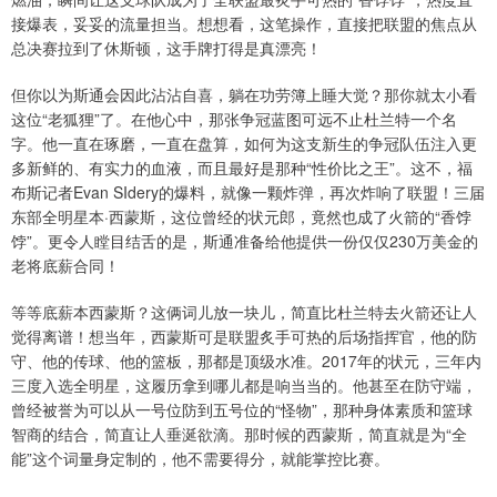
接爆表，妥妥的流量担当。想想看，这笔操作，直接把联盟的焦点从
总决赛拉到了休斯顿，这手牌打得是真漂亮！
但你以为斯通会因此沾沾自喜，躺在功劳簿上睡大觉？那你就太小看
这位“老狐狸”了。在他心中，那张争冠蓝图可远不止杜兰特一个名
字。他一直在琢磨，一直在盘算，如何为这支新生的争冠队伍注入更
多新鲜的、有实力的血液，而且最好是那种“性价比之王”。这不，福
布斯记者Evan SIdery的爆料，就像一颗炸弹，再次炸响了联盟！三届
东部全明星本·西蒙斯，这位曾经的状元郎，竟然也成了火箭的“香饽
饽”。更令人瞠目结舌的是，斯通准备给他提供一份仅仅230万美金的
老将底薪合同！
等等底薪本西蒙斯？这俩词儿放一块儿，简直比杜兰特去火箭还让人
觉得离谱！想当年，西蒙斯可是联盟炙手可热的后场指挥官，他的防
守、他的传球、他的篮板，那都是顶级水准。2017年的状元，三年内
三度入选全明星，这履历拿到哪儿都是响当当的。他甚至在防守端，
曾经被誉为可以从一号位防到五号位的“怪物”，那种身体素质和篮球
智商的结合，简直让人垂涎欲滴。那时候的西蒙斯，简直就是为“全
能”这个词量身定制的，他不需要得分，就能掌控比赛。