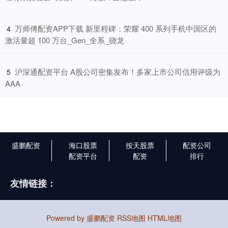
​万师傅配资APP下载 新里程碑：荣耀 400 系列手机中国区的
4
激活量超 100 万台_Gen_全系_骁龙
​沪深通配资平台 A股公司密集发布！多家上市公司信用评级为
5
AAA
盛鹏配资
海口股票
按天股票
配资公司
配资平台
配资
排行
友情链接：
Powered by
盛鹏配资
RSS地图
HTML地图