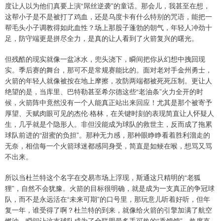
度让人以为他们真要上演“屌丝逆袭”的童话。那会儿，我甚至在想，
这帮小子是不是被打了鸡血，还是乌度卡有什么特别的咒语，能把一
帮毛头小子调教得如此血性？场上那股子蓬勃的朝气，年轻人冲劲十
足，防守端更是拼尽全力，是真的让人看到了火箭复兴的曙光。
但残酷的现实就像一盆冰水，兜头浇下，瞬间把你从幻想中拽回现
实。季后赛的舞台，那可不是常规赛能比的。面对老对手金州勇士，
火箭的年轻人就像被按在地上摩擦，攻防两端都被死死压制。更让人
绝望的是，当库里、巴特勒甚至希尔德这些“老油条”火力全开的时
候，火箭阵中竟然没有一个人能真正站出来回应！尤其是那个被寄予
厚望、天赋肉眼可见的杰伦·格林，在关键时刻的表现简直让人怀疑人
生，几乎就是个隐形人。非但没能成为球队的救世主，反而成了拖累
球队前进的“甜蜜的负担”。那种无力感，那种眼睁睁看着胜利溜走的
无奈，相信每一个火箭球迷都感同身受，简直是如鲠在喉，想骂又骂
不出来。
所以当杜兰特这个名字在交易市场上浮现，斯通这只精明的“老狐
狸”，自然不会犹豫。火箭的目标很明确，就是成为一支真正的争冠球
队，而不是永远活在“未来可期”的口号里，那玩意儿听着好听，但年
复一年，谁受得了啊？杜兰特的到来，就像给火箭的引擎加满了航空
燃油，瞬间让这支球队成为了全联盟最炙手可热的“香饽饽”，热度直