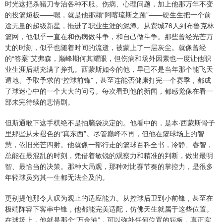
时光这把杀猪刀专治各种不服。伤病、心理问题，加上他那万年不变
的投篮短板——嗯，就是他那颗“阿喀琉斯之踵”——硬生生把一个前
途无量的超级新星，拖进了职业生涯的泥潭。从费城76人到布鲁克林
篮网，他似乎一直在和伤病做斗争，和自己做斗争。那些曾经光芒万
丈的时刻，似乎也随着时间的流逝，被蒙上了一层灰尘。就像曾经
的“答案”艾弗森，巅峰期何其耀眼，但伤病和场外因素也一度让他职
业生涯后期充满了挣扎。西蒙斯如今的他，早已不是当年那个能飞天
遁地、予取予求的“控球前锋”，甚至连能否健康打完一个赛季，都成
了球迷心中的一个大大的问号。每次看到他的新闻，都感觉像在看一
部未完待续的悲情剧。
但斯通敢下这手棋绝不是拍脑袋决定的。他看中的，是本·西蒙斯骨子
里那些从未褪色的“真东西”。尽管巅峰不再，但他在篮球场上的智
慧，依旧光芒四射。他就像一部行走的篮球百科全书，冷静、睿智，
总能在最混乱的时刻，凭借着敏锐的观察力和精准的判断，做出最明
智、最恰当的决策。那种大局观，那种对比赛节奏的掌控力，是很多
年轻球员穷其一生都无法企及的。
更别提他那令人叹为观止的适应能力。从控球后卫到小前锋，甚至在
极端阵容下客串中锋，他都能完美适配，仿佛天生就属于这些位置。
在球场上，他就是那个“万金油”，可以弥补任何位置的短板，真正实