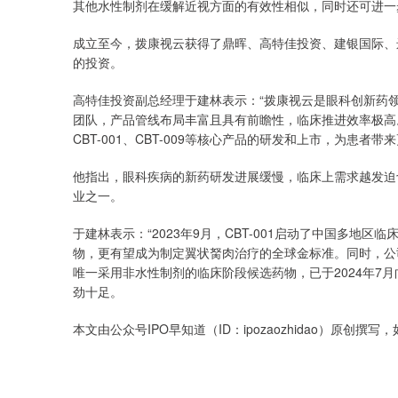
其他水性制剂在缓解近视方面的有效性相似，同时还可进一
成立至今，拨康视云获得了鼎晖、高特佳投资、建银国际、
的投资。
高特佳投资副总经理于建林表示：“拨康视云是眼科创新药
团队，产品管线布局丰富且具有前瞻性，临床推进效率极高
CBT-001、CBT-009等核心产品的研发和上市，为患者带
他指出，眼科疾病的新药研发进展缓慢，临床上需求越发迫
业之一。
于建林表示：“2023年9月，CBT-001启动了中国多地
物，更有望成为制定翼状胬肉治疗的全球金标准。同时，公司
唯一采用非水性制剂的临床阶段候选药物，已于2024年7
劲十足。
本文由公众号IPO早知道（ID：ipozaozhidao）原创撰