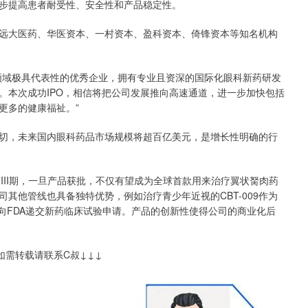
步提高患者耐受性、安全性和产品稳定性。
远大医药、华医资本、一村资本、盈科资本、倚锋资本等知名机构
领域极具代表性的优秀企业，拥有专业且资深的国际化眼科新药研发
。本次成功IPO，相信将把公司发展推向高速通道，进一步加快包括
来更多的健康福祉。”
切，未来国内眼科药品市场规模将超百亿美元，是增长性明确的行
区临床III期，一旦产品获批，不仅有望成为全球首款用来治疗翼状胬肉药
其他管线也具备独特优势，例如治疗青少年近视的CBT-009作为
月向FDA递交新药临床试验申请。产品的创新性使得公司的商业化后
写，如需转载请联系C叔↓↓↓