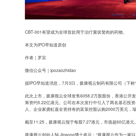
CBT-001有望成为全球首款用于治疗翼状胬肉的药物。
本文为IPO早知道原创
作者｜罗宾
微信公众号｜ipozaozhidao
据IPO早知道消息，7月3日，拨康视云制药有限公司（下称“
此次上市，拨康视云全球发售6058.2万股股份，香港公开发
筹资约5.22亿港元。公司在本次发行中引入了两名基石投资
人、企业家龚虹嘉全资持有的富策控股认购2000万美元，瑞
截至11:25，拨康视云报于每股7.27港元，市值超60亿港元
拨康视云创始人Ni Jinsong博士表示：“拨康视云作为