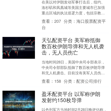
在美以对伊朗发动军事打击后，纽约、
洛杉矶和凤凰城等美国主要城市已加强
重点区域的执法巡逻力度，包括宗教场
所及社区活动区域。当地官员表示，目
查看：
207
分类：
海口股票配资平
前尚未发现针对上述城市的....
台
天弘配资平台 美军称抵御
数百枚伊朗导弹和无人机袭
击，无人员伤亡
当地时间28日，美国中央司令部表示，
中央司令部部队抵御了数百枚伊朗导弹
和无人机袭击。目前没有美军人员伤亡
或战斗相关受伤的报告。美军设施受损
查看：
158
分类：
配资公司排行
程度极小，未对作战行动....
盈禾配资平台 以军称伊朗
发射约150枚导弹
以色列军方当地时间2月28日晚评估称，