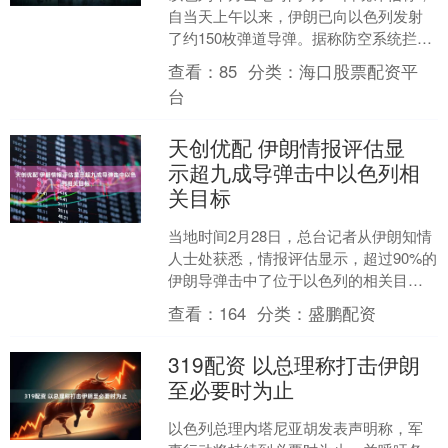
自当天上午以来，伊朗已向以色列发射
了约150枚弹道导弹。据称防空系统拦截
了数枚导弹，其余导弹落入空旷地带。
查看：
85
分类：
海口股票配资平
以色列媒体报道....
台
天创优配 伊朗情报评估显
示超九成导弹击中以色列相
关目标
当地时间2月28日，总台记者从伊朗知情
人士处获悉，情报评估显示，超过90%的
伊朗导弹击中了位于以色列的相关目
标。自当天早晨起，伊朗已向以色列发
查看：
164
分类：
盛鹏配资
射了数十枚导弹。（....
319配资 以总理称打击伊朗
至必要时为止
以色列总理内塔尼亚胡发表声明称，军