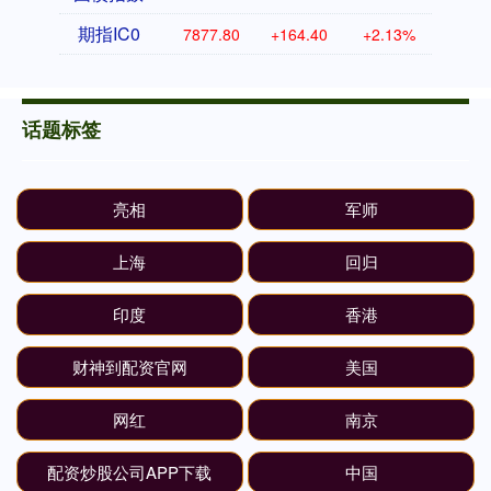
期指IC0
7877.80
+164.40
+2.13%
话题标签
亮相
军师
上海
回归
印度
香港
财神到配资官网
美国
网红
南京
配资炒股公司APP下载
中国