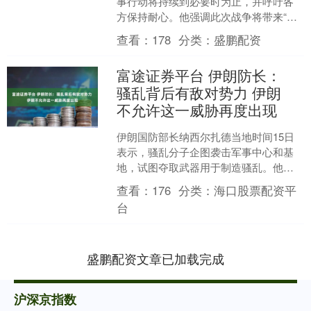
事行动将持续到必要时为止，并呼吁各
方保持耐心。他强调此次战争将带来“真
正的和平”。 (CCTV国际时讯)....
查看：
178
分类：
盛鹏配资
富途证券平台 伊朗防长：
骚乱背后有敌对势力 伊朗
不允许这一威胁再度出现
伊朗国防部长纳西尔扎德当地时间15日
表示，骚乱分子企图袭击军事中心和基
地，试图夺取武器用于制造骚乱。他们
还针对宗教和文化场所发起袭击，这表
查看：
176
分类：
海口股票配资平
明这些骚乱活动存在安全....
台
盛鹏配资文章已加载完成
沪深京指数