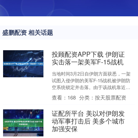
盛鹏配资 相关话题
投顾配资APP下载 伊朗证
实击落一架美军F-15战机
当地时间3月2日自伊朗方面获悉，一架
试图入侵伊朗的美军F-15战机被伊朗防
空系统锁定并击落。由于该战机靠近科
威特，其在科威特坠毁。（央视新
查看：
168
分类：
按天股票配资
闻）....
证配所平台 美以对伊朗发
动军事打击后 美多个城市
加强安保