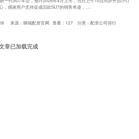
新一代SU7车型，预计2026年4月上市，当日上午10点同步开启小订
，感谢用户支持促成旧款SU7的销售奇迹，....
08
来源：聊城配资官网
查看：
127
分类：
配资公司排行
文章已加载完成