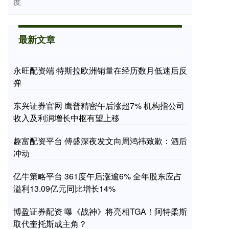
度
最新文章
永旺配资端 特斯拉欧洲销量在经历数月低迷后反
弹
东兴证券官网 鹰普精密午后涨超7% 机构指公司
收入及利润增长中枢有望上移
趣富配资平台 傅盛深夜发文向周鸿祎致歉：酒后
冲动
亿牛策略平台 361度午后涨逾6% 全年股东应占
溢利13.09亿元同比增长14%
博盈证券配资 曝《战神》将亮相TGA！阿特柔斯
取代奎托斯成主角？