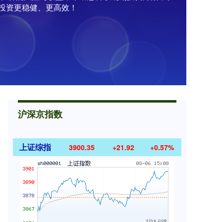
投资更稳健、更高效！
沪深京指数
上证综指
3900.35
+21.92
+0.57%