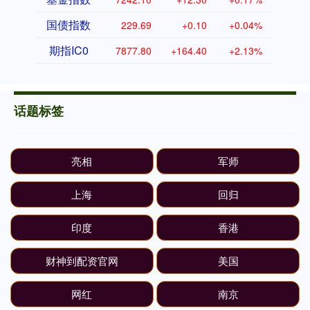
国债指数
229.69
+0.10
+0.04%
期指IC0
7877.80
+164.40
+2.13%
话题标签
亮相
军师
上海
回归
印度
香港
财神到配资官网
美国
网红
南京