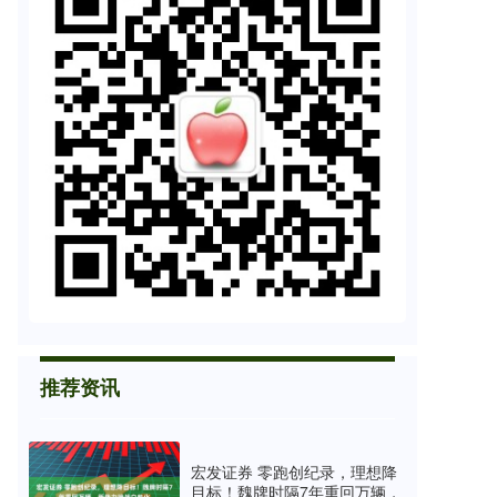
推荐资讯
宏发证券 零跑创纪录，理想降
目标！魏牌时隔7年重回万辆，