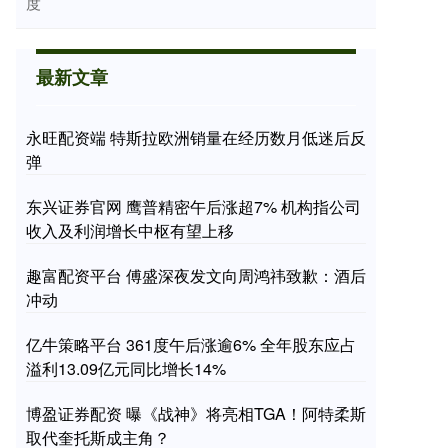
度
最新文章
永旺配资端 特斯拉欧洲销量在经历数月低迷后反
弹
东兴证券官网 鹰普精密午后涨超7% 机构指公司
收入及利润增长中枢有望上移
趣富配资平台 傅盛深夜发文向周鸿祎致歉：酒后
冲动
亿牛策略平台 361度午后涨逾6% 全年股东应占
溢利13.09亿元同比增长14%
博盈证券配资 曝《战神》将亮相TGA！阿特柔斯
取代奎托斯成主角？