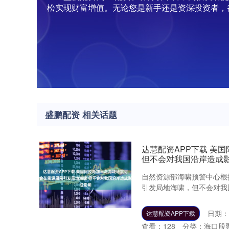
松实现财富增值。无论您是新手还是资深投资者，
盛鹏配资 相关话题
达慧配资APP下载 美
但不会对我国沿岸造成
自然资源部海啸预警中心根
引发局地海啸，但不会对我国
日期：0
达慧配资APP下载
查看：
128
分类：
海口股