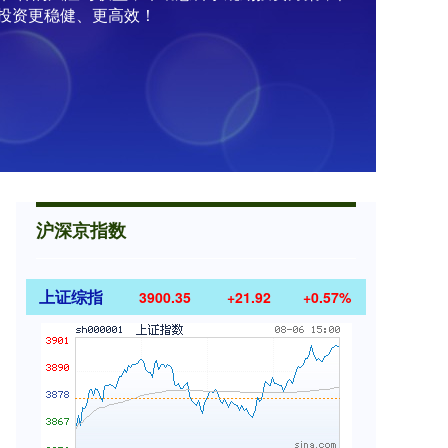
投资更稳健、更高效！
沪深京指数
上证综指
3900.35
+21.92
+0.57%