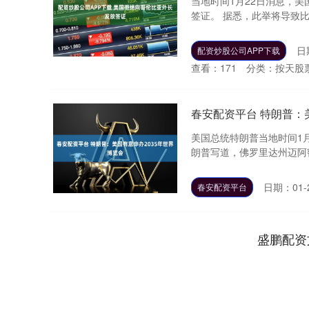
当地时间1月22日消息，
签证。 据悉，此举将导致比
日
配资炒股公司APP下载
查看：
171
分类：
按天股
春安配资平台 特朗普：
美国总统特朗普当地时间1月
朗普写道，佛罗里达州迈阿密
日期：01-
春安配资平台
盛鹏配资