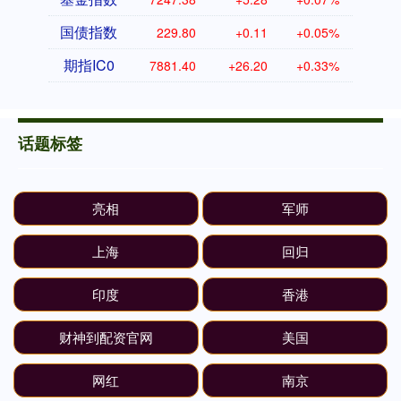
国债指数
229.80
+0.11
+0.05%
期指IC0
7881.40
+26.20
+0.33%
话题标签
亮相
军师
上海
回归
印度
香港
财神到配资官网
美国
网红
南京